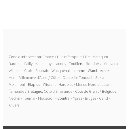
Zone d'intervention:
France
/
Lille métropole
:
Lille
-
Marcq-en-
Baroeul
-
Sailly-lez-Lannoy
-
Lannoy
- Toufflers -
Bondues
-
Mouvaux
-
Willems
-
Croix
-
Roubaix
- Wasquehal - Lomme - Wambrechies -
Hem
-
Villeneuve d'Ascq
/
Côte d'Opale
:
Le Touquet
-
Stella
-
Merlimont
- Etaples -
Wissant
-
Hardelot
/
Mer du Nord et côte
flamande
/ Bretagne:
Côte d'Emeraude
- Côte de Granit / Belgique:
Néchin
-
Tournai
-
Mouscron
- Courtrai -
Ypres
-
Bruges
-
Gand
-
Anvers