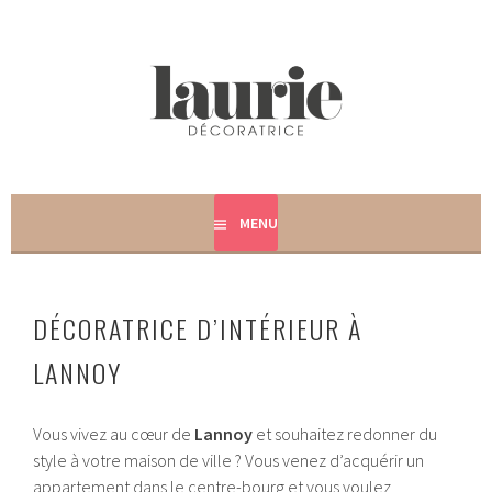
Aller
au
contenu
principal
CRÉATRICE D'HARMONIES INTÉRIEURES
LAURIE DÉCORATRICE –
MENU
DÉCORATRICE D'INTÉRIEUR
DÉCORATRICE D’INTÉRIEUR À
LANNOY
Vous vivez au cœur de
Lannoy
et souhaitez redonner du
style à votre maison de ville ? Vous venez d’acquérir un
appartement dans le centre-bourg et vous voulez