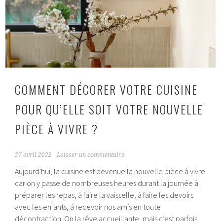
L’Airbnb
musical
et
plein
de
paillettes
à
COMMENT DÉCORER VOTRE CUISINE
Croix,
proche
POUR QU’ELLE SOIT VOTRE NOUVELLE
de
Lille
PIÈCE À VIVRE ?
27 avril 2022
Laisser un commentaire
Aujourd'hui, la cuisine est devenue la nouvelle pièce à vivre
car on y passe de nombreuses heures durant la journée à
préparer les repas, à faire la vaisselle, à faire les devoirs
avec les enfants, à recevoir nos amis en toute
décontraction. On la rêve accueillante, mais c’est parfois