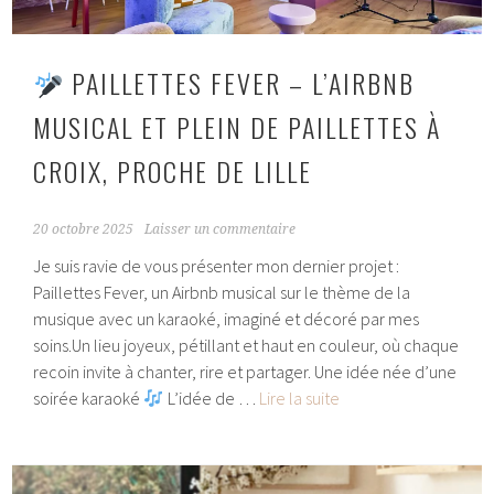
PAILLETTES FEVER – L’AIRBNB
MUSICAL ET PLEIN DE PAILLETTES À
CROIX, PROCHE DE LILLE
20 octobre 2025
Laisser un commentaire
Je suis ravie de vous présenter mon dernier projet :
Paillettes Fever, un Airbnb musical sur le thème de la
musique avec un karaoké, imaginé et décoré par mes
soins.Un lieu joyeux, pétillant et haut en couleur, où chaque
recoin invite à chanter, rire et partager. Une idée née d’une
soirée karaoké
L’idée de …
Lire la suite
Paillettes
Fever
–