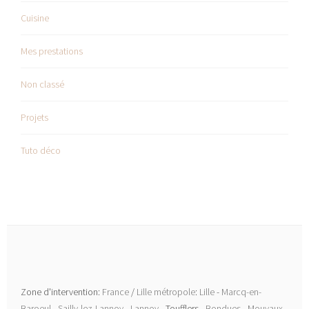
Cuisine
Mes prestations
Non classé
Projets
Tuto déco
Zone d'intervention:
France
/
Lille métropole
:
Lille
-
Marcq-en-
Baroeul
-
Sailly-lez-Lannoy
-
Lannoy
- Toufflers -
Bondues
-
Mouvaux
-