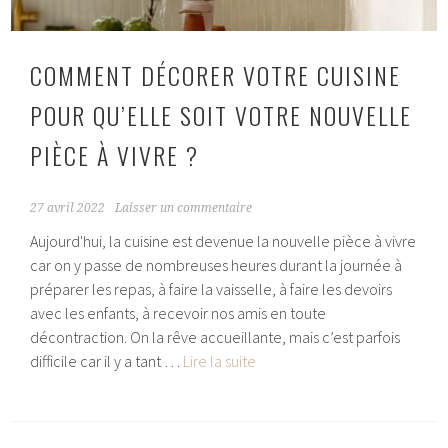
COMMENT DÉCORER VOTRE CUISINE
POUR QU’ELLE SOIT VOTRE NOUVELLE
PIÈCE À VIVRE ?
27 avril 2022
Laisser un commentaire
Aujourd'hui, la cuisine est devenue la nouvelle pièce à vivre
car on y passe de nombreuses heures durant la journée à
préparer les repas, à faire la vaisselle, à faire les devoirs
avec les enfants, à recevoir nos amis en toute
décontraction. On la rêve accueillante, mais c’est parfois
Comment
difficile car il y a tant …
Lire la suite
décorer
votre
cuisine