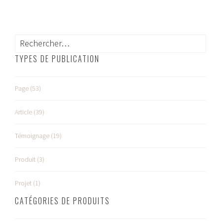
pour
qu’elle
soit
votre
Rechercher :
nouvelle
TYPES DE PUBLICATION
pièce
à
vivre
Page (53)
?
Article (39)
Témoignage (19)
Produit (3)
Projet (1)
CATÉGORIES DE PRODUITS