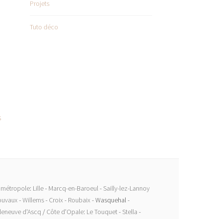
Projets
Tuto déco
s
e métropole
:
Lille
-
Marcq-en-Baroeul
-
Sailly-lez-Lannoy
uvaux
-
Willems
-
Croix
-
Roubaix
- Wasquehal -
lleneuve d'Ascq
/
Côte d'Opale
:
Le Touquet
-
Stella
-