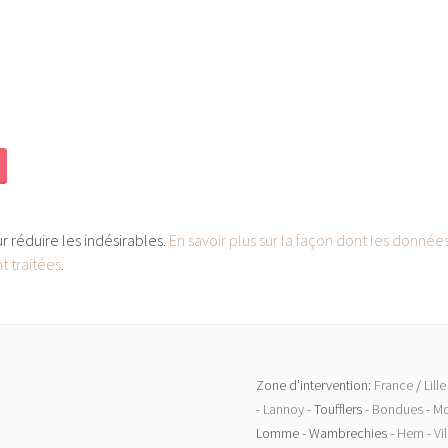
ur réduire les indésirables.
En savoir plus sur la façon dont les donnée
 traitées
.
Zone d'intervention:
France
/
Lill
-
Lannoy
- Toufflers -
Bondues
-
Mo
Lomme - Wambrechies -
Hem
-
Vi