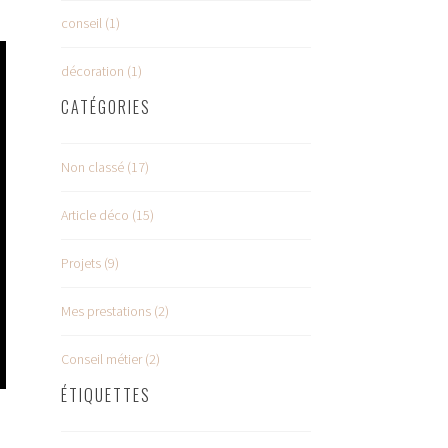
conseil (1)
décoration (1)
CATÉGORIES
Non classé (17)
Article déco (15)
Projets (9)
Mes prestations (2)
Conseil métier (2)
ÉTIQUETTES