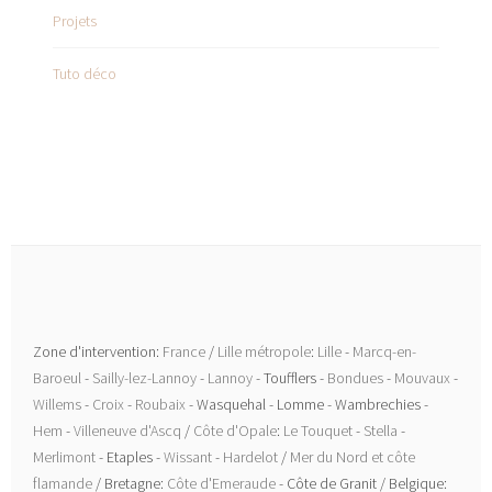
Projets
Tuto déco
Zone d'intervention:
France
/
Lille métropole
:
Lille
-
Marcq-en-
Baroeul
-
Sailly-lez-Lannoy
-
Lannoy
- Toufflers -
Bondues
-
Mouvaux
-
Willems
-
Croix
-
Roubaix
- Wasquehal - Lomme - Wambrechies -
Hem
-
Villeneuve d'Ascq
/
Côte d'Opale
:
Le Touquet
-
Stella
-
Merlimont
- Etaples -
Wissant
-
Hardelot
/
Mer du Nord et côte
flamande
/ Bretagne:
Côte d'Emeraude
- Côte de Granit / Belgique: