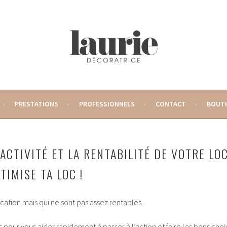
 – DÉCORATRICE D'INTÉRIEUR
PRESTATIONS
PROFESSIONNELS
CONTACT
BOUT
ACTIVITÉ ET LA RENTABILITÉ DE VOTRE LO
TIMISE TA LOC !
cation mais qui ne sont pas assez rentables.
ur vous aider rapidement à passer à l’action et faire les bons choi