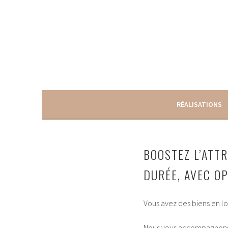
Aller
au
contenu
principal
CRÉATRICE D'HARMONIES INTÉRIEURES
LAURIE DÉCORATRICE
RÉALISATIONS
BOOSTEZ L’ATTR
DURÉE, AVEC OP
Vous avez des biens en lo
Nous vous accompagnons po