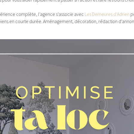
xpérience complète, l’agence s’associe avec
Les Demeures d’Adrien
p
s biens en courte durée. Aménagement, décoration, rédaction d’annonc