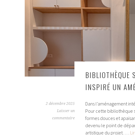
Lille
:
un
intérieur
Japandi
doux
et
épuré
BIBLIOTHÈQUE 
INSPIRÉ UN AM
Dans l’aménagement intéri
2 décembre 2025
Pour cette bibliothèque 
Laisser un
formes douces et apaisan
commentaire
devenu le point de départ
artistique du projet. …
Li