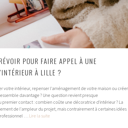
RÉVOIR POUR FAIRE APPEL À UNE
INTÉRIEUR À LILLE ?
r votre intérieur, repenser l'aménagement de votre maison ou créer
ressemble davantage ? Une question revient presque
 premier contact : combien coûte une décoratrice d'intérieur ? La
ment de l'ampleur du projet, mais contrairement à certaines idées
Quel
 professionnel …
Lire la suite
budget