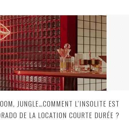
sur-
mesure
:
comment
un
détail
a
inspiré
un
aménagement
intérieur
unique
ROOM, JUNGLE…COMMENT L’INSOLITE EST
ORADO DE LA LOCATION COURTE DURÉE ?