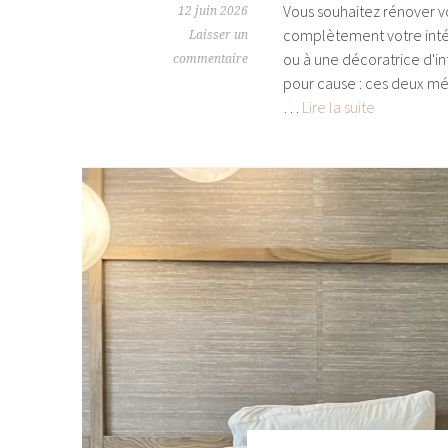
Vous souhaitez rénover 
12 juin 2026
complètement votre intéri
Laisser un
ou à une décoratrice d'in
commentaire
pour cause : ces deux m
Architecte
…
Lire la suite
d’intérieur
ou
décoratric
d’intérieur
:
quelles
différences
pour
votre
projet
dans
les
Hauts-
de-