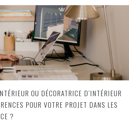
prévoir
pour
faire
appel
à
une
décoratrice
d’intérieur
à
Lille
?
INTÉRIEUR OU DÉCORATRICE D’INTÉRIEUR
FÉRENCES POUR VOTRE PROJET DANS LES
CE ?