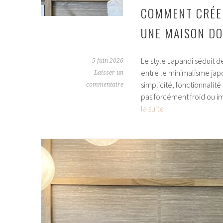
COMMENT CRÉER
France
?
UNE MAISON DO
Le style Japandi séduit d
5 juin 2026
entre le minimalisme japon
Laisser un
simplicité, fonctionnalité
commentaire
pas forcément froid ou i
Comment
la suite
créer
un
intérieur
Japandi
?
7
idées
pour
une