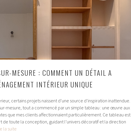
SUR-MESURE : COMMENT UN DÉTAIL A
ÉNAGEMENT INTÉRIEUR UNIQUE
eur, certains projets naissent d’une source d’inspiration inattendue.
sur-mesure, tout a commencé par un simple tableau : une œuvre aux
tes que mes clients affectionnaient particulièrement. Ce tableau est
 de toute la conception, guidant l’univers décoratif et la direction
Bibliothèque
re la suite