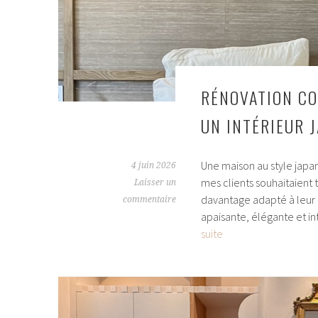
maison
douce,
épurée
et
chaleureuse
RÉNOVATION CO
UN INTÉRIEUR 
Une maison au style japa
4 juin 2026
mes clients souhaitaient 
Laisser un
davantage adapté à leur 
commentaire
apaisante, élégante et i
Rénovation
suite
complète
d’une
maison
près
de